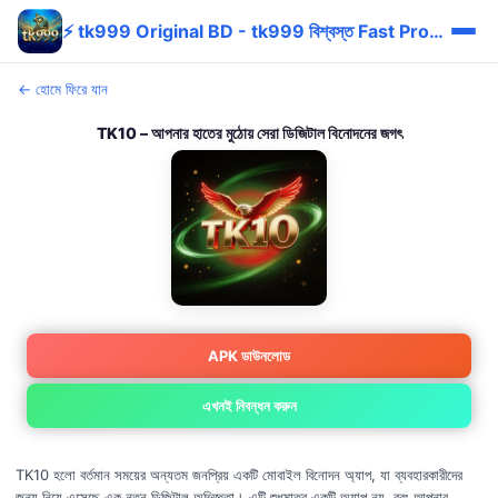
⚡ tk999 Original BD - tk999 বিশ্বস্ত Fast Promo
← হোমে ফিরে যান
TK10 – আপনার হাতের মুঠোয় সেরা ডিজিটাল বিনোদনের জগৎ
APK ডাউনলোড
এখনই নিবন্ধন করুন
TK10 হলো বর্তমান সময়ের অন্যতম জনপ্রিয় একটি মোবাইল বিনোদন অ্যাপ, যা ব্যবহারকারীদের
জন্য নিয়ে এসেছে এক নতুন ডিজিটাল অভিজ্ঞতা। এটি শুধুমাত্র একটি অ্যাপ নয়, বরং আপনার